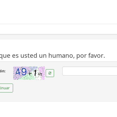
ue es usted un humano, por favor.
(Obligatoria )
ión:
inuar